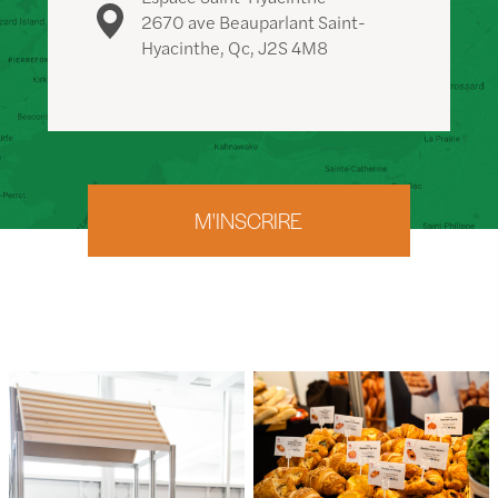
2670 ave Beauparlant Saint-
Hyacinthe, Qc,
J2S 4M8
M'INSCRIRE