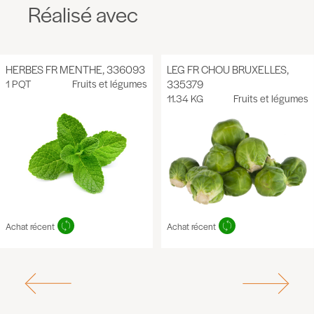
Réalisé avec
HERBES FR MENTHE, 336093
LEG FR CHOU BRUXELLES,
1 PQT
Fruits et légumes
335379
11.34 KG
Fruits et légumes
Achat récent
Achat récent