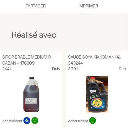
PARTAGER
Réalisé avec
SIROP ERABLE MEDIUM P.
SAUCE SOYA KIKKOMAN (4),
CABAN +, 176309
343244
2X4 L
Frais
3.79 L
Sec
Achat récent
Achat récent