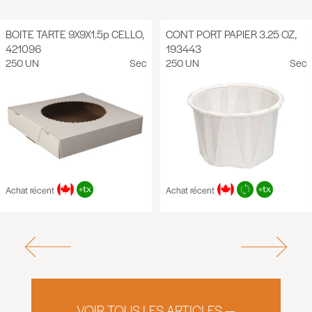
BOITE TARTE 9X9X1.5p CELLO,
CONT PORT PAPIER 3.25 OZ,
421096
193443
250 UN
Sec
250 UN
Sec
Achat récent
Achat récent
VOIR TOUS LES ARTICLES —