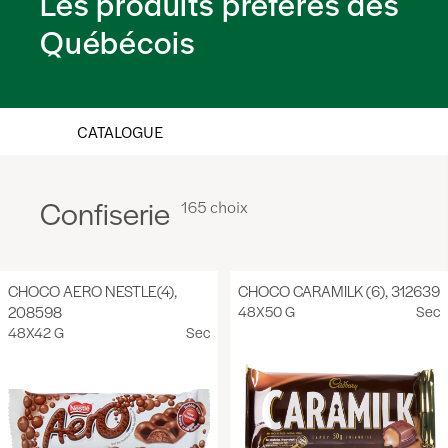
Les produits préférés des
Québécois
CATALOGUE
Confiserie
165 choix
CHOCO AERO NESTLE(4),
CHOCO CARAMILK (6), 312639
208598
48X50 G
Sec
48X42 G
Sec