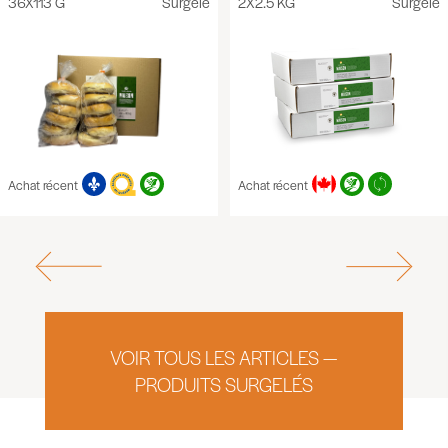
36X113 G
Surgelé
2X2.5 KG
Surgelé
Achat récent
Achat récent
VOIR TOUS LES ARTICLES —
PRODUITS SURGELÉS