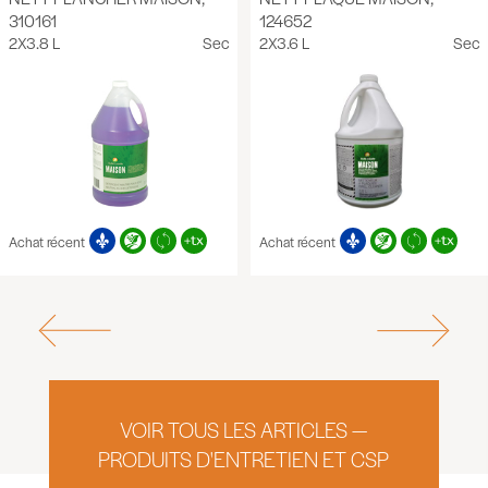
310161
124652
2X3.8 L
Sec
2X3.6 L
Sec
Achat récent
Achat récent
VOIR TOUS LES ARTICLES —
PRODUITS D'ENTRETIEN ET CSP