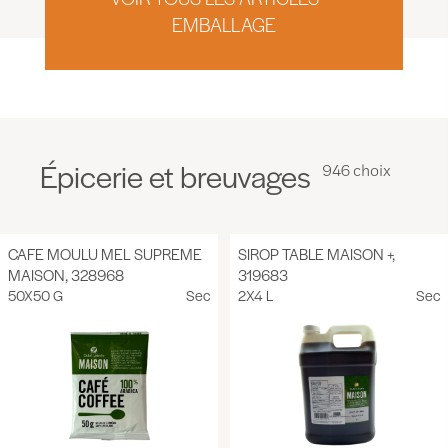
EMBALLAGE
Épicerie et breuvages
946 choix
CAFE MOULU MEL SUPREME
SIROP TABLE MAISON +,
MAISON, 328968
319683
50X50 G
Sec
2X4 L
Sec