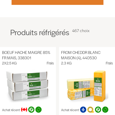
Produits réfrigérés
467 choix
BOEUF HACHE MAIGRE 85%
FROM CHEDDR BLANC
FR MAIS, 338301
MAISON (4), 440530
2X2.5 KG
Frais
2.3 KG
Frais
Achat récent
Achat récent