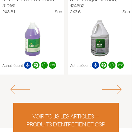
310161
124652
2X3.8 L
Sec
2X3.6 L
Sec
Achat récent
Achat récent
VOIR TOUS LES ARTICLES —
PRODUITS D'ENTRETIEN ET CSP