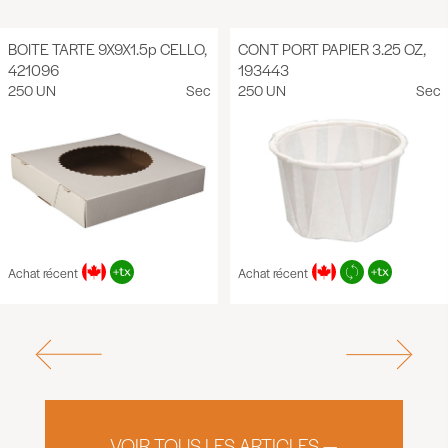
BOITE TARTE 9X9X1.5p CELLO,
CONT PORT PAPIER 3.25 OZ,
421096
193443
250 UN
Sec
250 UN
Sec
Achat récent
Achat récent
VOIR TOUS LES ARTICLES —