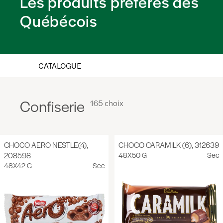
Les produits préférés des
Québécois
CATALOGUE
Confiserie
165 choix
CHOCO AERO NESTLE(4),
CHOCO CARAMILK (6), 312639
208598
48X50 G
Sec
48X42 G
Sec