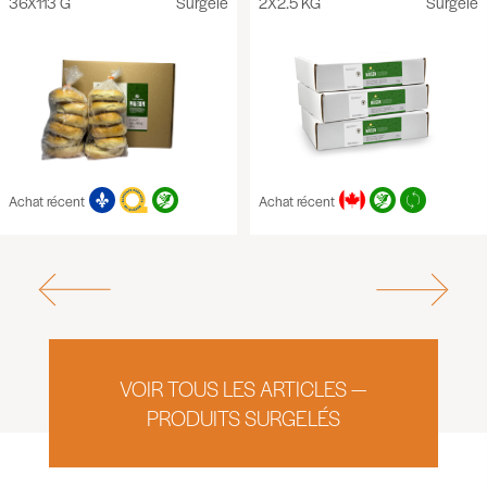
36X113 G
Surgelé
2X2.5 KG
Surgelé
Achat récent
Achat récent
VOIR TOUS LES ARTICLES —
PRODUITS SURGELÉS