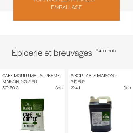
EMBALLAGE
Épicerie et breuvages
945 choix
CAFE MOULU MEL SUPREME
SIROP TABLE MAISON +,
MAISON, 328968
319683
50X50 G
Sec
2X4 L
Sec