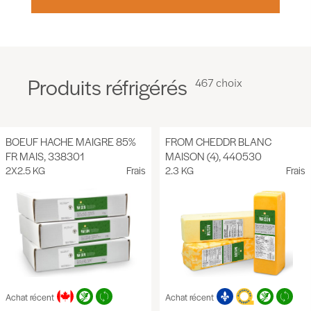
Produits réfrigérés
467 choix
BOEUF HACHE MAIGRE 85%
FROM CHEDDR BLANC
FR MAIS, 338301
MAISON (4), 440530
2X2.5 KG
Frais
2.3 KG
Frais
Achat récent
Achat récent