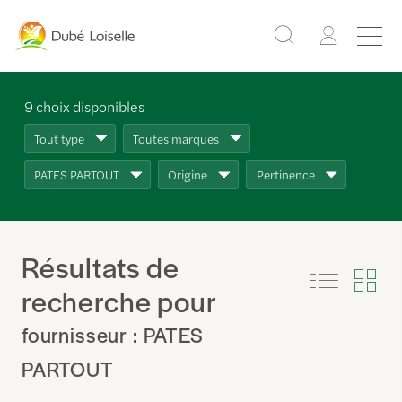
9
choix disponibles
Tout type
Toutes marques
PATES PARTOUT
Origine
Pertinence
Résultats de
recherche pour
fournisseur : PATES
PARTOUT