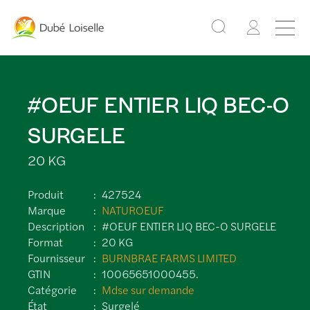
#OEUF ENTIER LIQ BEC-O
SURGELE
20 KG
Produit
427524
Marque
NATUROEUF
Description
#OEUF ENTIER LIQ BEC-O SURGELE
Format
20 KG
Fournisseur
BURNBRAE FARMS LIMITED
GTIN
10065651000455.
Catégorie
Mdse sur demande
État
Surgelé