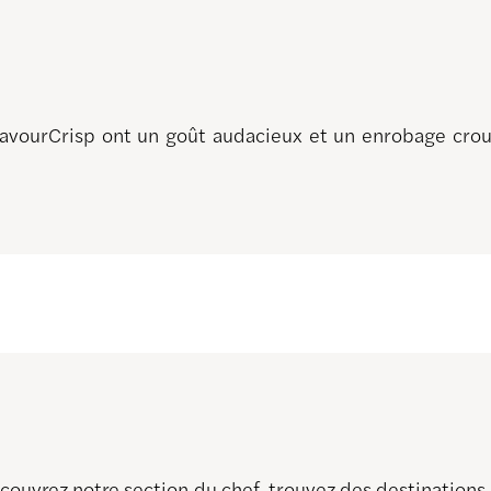
FlavourCrisp ont un goût audacieux et un enrobage croust
découvrez notre section du chef, trouvez des destination