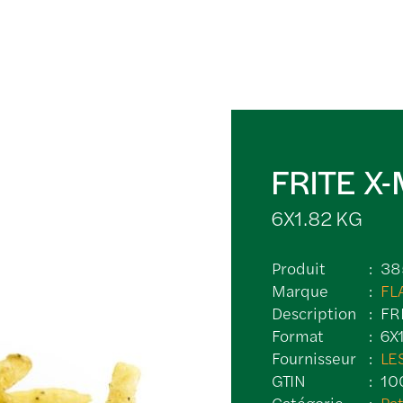
FRITE X-
6X1.82 KG
Produit
38
Marque
FL
Description
FR
Format
6X
Fournisseur
LE
GTIN
10
Catégorie
Pat