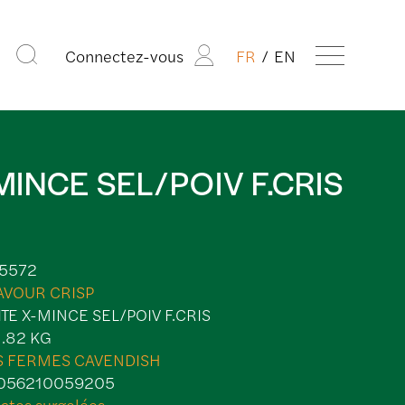
Connectez-vous
FR
EN
MINCE SEL/POIV F.CRIS
5572
AVOUR CRISP
ITE X-MINCE SEL/POIV F.CRIS
1.82 KG
S FERMES CAVENDISH
056210059205
ates surgelées