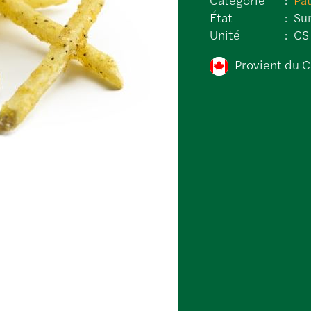
État
Su
Unité
CS
Provient du 