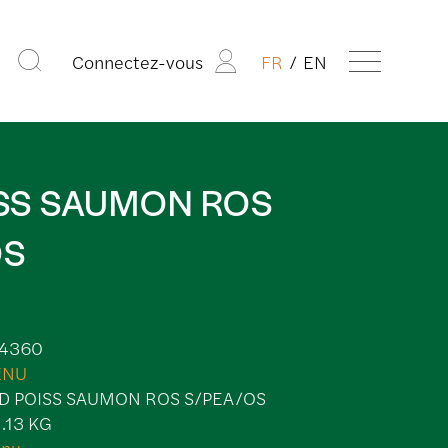
Connectez-vous
FR
EN
ISS SAUMON ROS
OS
4360
ENU
ND POISS SAUMON ROS S/PEA/OS
1.13 KG
nu