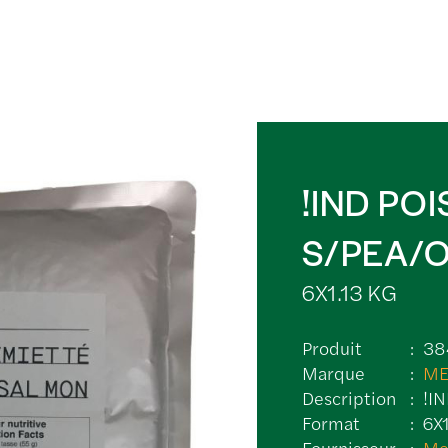
!IND PO
S/PEA/
6X1.13 KG
Produit
38
Marque
M
Description
!I
Format
6X
Fournisseur
Me