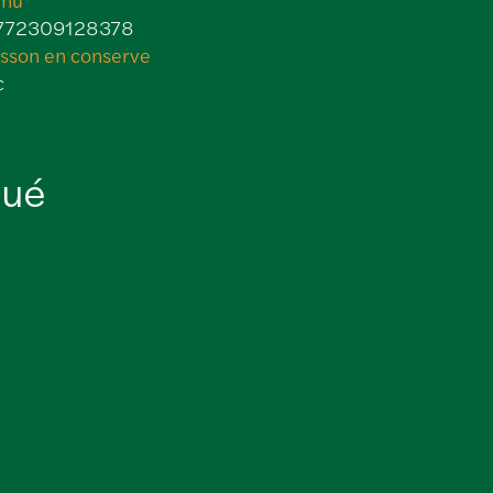
772309128378
isson en conserve
c
nué