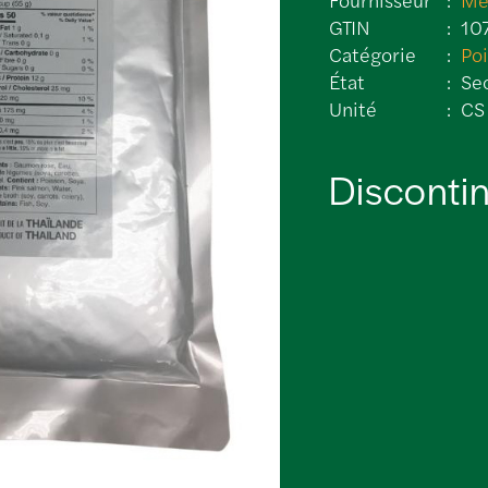
GTIN
10
Catégorie
Po
État
Se
Unité
CS
Disconti