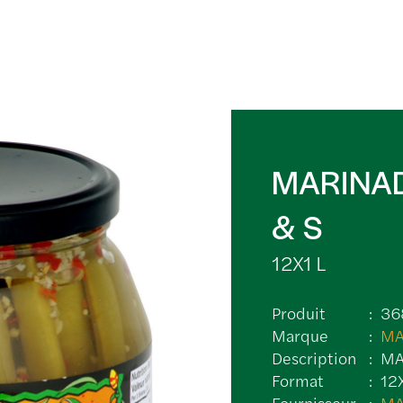
MARINAD
& S
12X1 L
Produit
36
Marque
MA
Description
MA
Format
12X
Fournisseur
MA