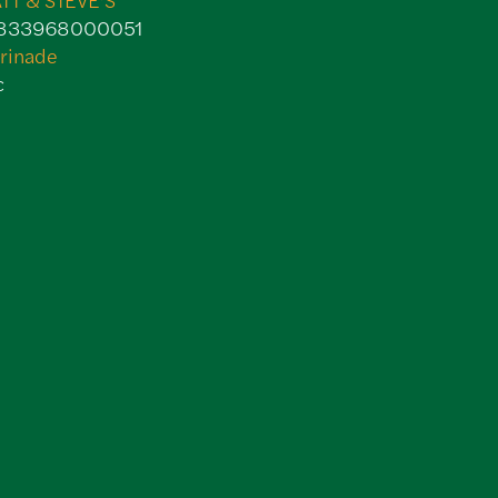
833968000051
rinade
c