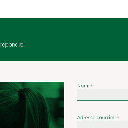
 répondre!
Nom:
*
Adresse courriel:
*