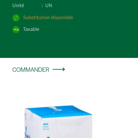
Unité
UN
Substitution disponible
Taxable
COMMANDER