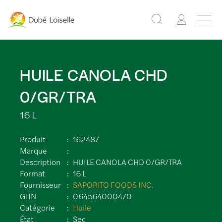
HUILE CANOLA CHD
0/GR/TRA
16 L
Produit
162487
Marque
Description
HUILE CANOLA CHD 0/GR/TRA
Format
16 L
Fournisseur
SAPORITO FOODS INC.
GTIN
064564000470
Catégorie
Huile
État
Sec