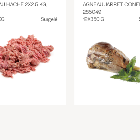
U HACHE 2X2.5 KG,
AGNEAU JARRET CONFI
1
285049
KG
Surgelé
12X350 G