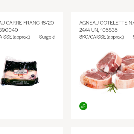
U CARRE FRANC 18/20
AGNEAU COTELETTE N
 390040
24X4 UN, 105835
ISSE (approx.)
Surgelé
8KG/CAISSE (approx.)