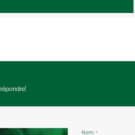
 répondre!
Nom:
*