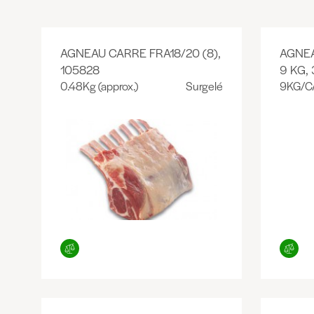
AGNEAU CARRE FRA18/20 (8),
AGNEA
105828
9 KG,
0.48Kg (approx.)
Surgelé
9KG/CA