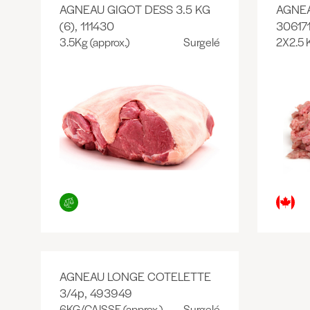
AGNEAU GIGOT DESS 3.5 KG
AGNEA
(6), 111430
30617
3.5Kg (approx.)
Surgelé
2X2.5 
AGNEAU LONGE COTELETTE
3/4p, 493949
6KG/CAISSE (approx.)
Surgelé