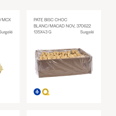
E/MCX
PATE BISC CHOC
BLANC/MACAD NOV, 370622
Surgelé
135X43 G
Surgelé