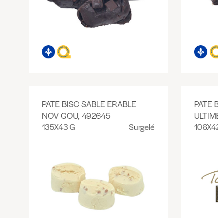
PATE BISC SABLE ERABLE
PATE 
NOV GOU, 492645
ULTIM
135X43 G
Surgelé
106X4