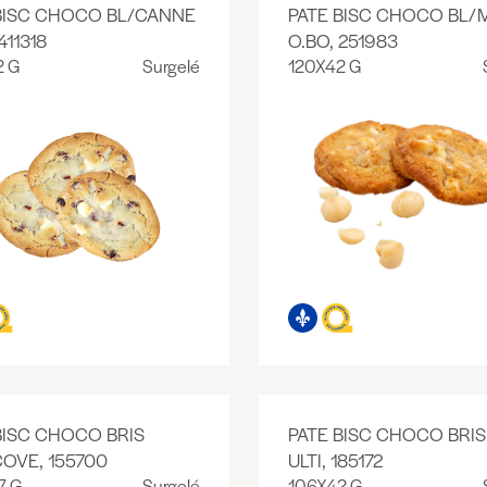
BISC CHOCO BL/CANNE
PATE BISC CHOCO BL
411318
O.BO, 251983
2 G
Surgelé
120X42 G
BISC CHOCO BRIS
PATE BISC CHOCO BRI
COVE, 155700
ULTI, 185172
7 G
Surgelé
106X42 G