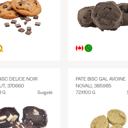
BISC DELICE NOIR
PATE BISC GAL AVOINE
UT, 370660
NOVALI, 385985
3 G
Surgelé
72X100 G