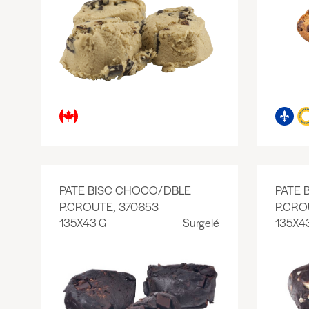
PATE BISC CHOCO/DBLE
PATE 
P.CROUTE, 370653
P.CRO
135X43 G
Surgelé
135X4