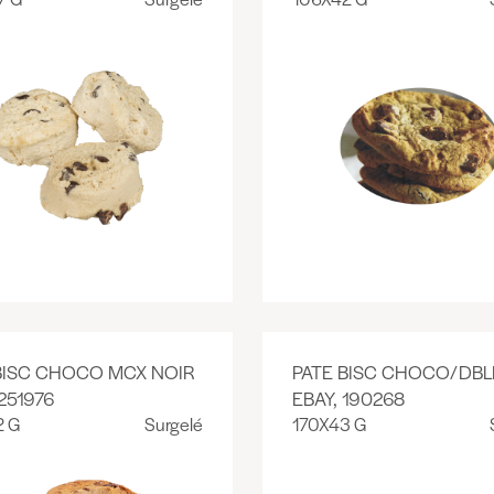
BISC CHOCO MCX NOIR
PATE BISC CHOCO/DBL
251976
EBAY, 190268
2 G
Surgelé
170X43 G