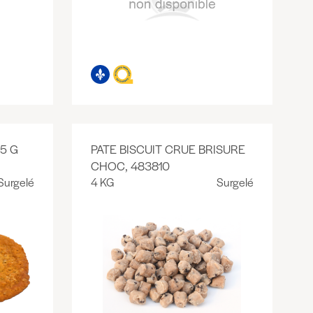
25 G
PATE BISCUIT CRUE BRISURE
CHOC, 483810
Surgelé
4 KG
Surgelé