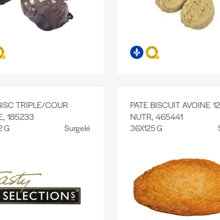
BISC TRIPLE/COUR
PATE BISCUIT AVOINE 1
E, 185233
NUTR, 465441
2 G
Surgelé
36X125 G