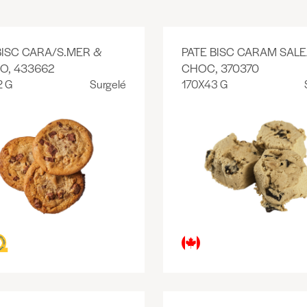
BISC CARA/S.MER &
PATE BISC CARAM SAL
O, 433662
CHOC, 370370
2 G
Surgelé
170X43 G