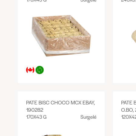
PATE BISC CHOCO MCX EBAY,
PATE 
190282
O.BO, 
170X43 G
Surgelé
120X4