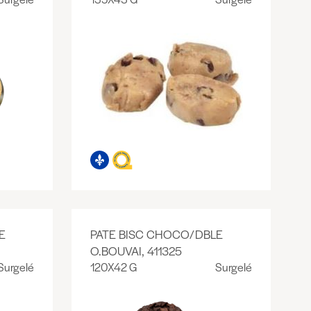
E
PATE BISC CHOCO/DBLE
O.BOUVAI, 411325
Surgelé
120X42 G
Surgelé