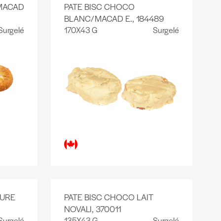
/MACAD
PATE BISC CHOCO
BLANC/MACAD E., 184489
Surgelé
170X43 G
Surgelé
SURE
PATE BISC CHOCO LAIT
NOVALI, 370011
Surgelé
135X43 G
Surgelé