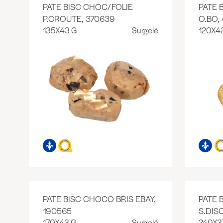
PATE BISC CHOC/FOLIE
PATE 
P.CROUTE, 370639
O.BO, 
135X43 G
Surgelé
120X4
PATE BISC CHOCO BRIS EBAY,
PATE 
190565
S.DIS
170X43 G
Surgelé
240X3