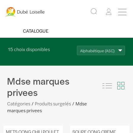
CATALOGUE
15
choix disponibles
Alphabétique (ASC)
Mdse marques
privees
Catégories
Produits surgelés
Mdse
marques privees
METS CONG CHILI POULET
SOUPE CONG CREME