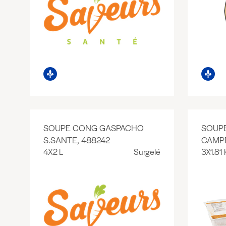
SOUPE CONG GASPACHO
SOUP
S.SANTE, 488242
CAMPB
4X2 L
Surgelé
3X1.81