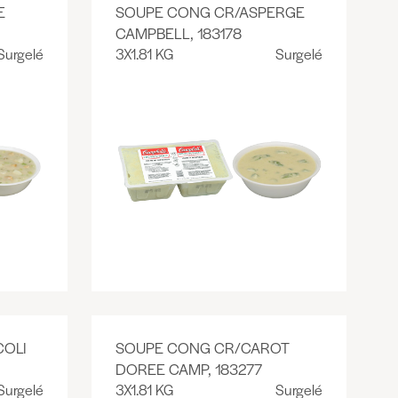
E
SOUPE CONG CR/ASPERGE
CAMPBELL, 183178
Surgelé
3X1.81 KG
Surgelé
OLI
SOUPE CONG CR/CAROT
DOREE CAMP, 183277
Surgelé
3X1.81 KG
Surgelé