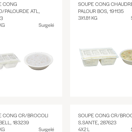
E CONG
SOUPE CONG CHAUDR
/PALOURDE ATL,
PALOUR BOS, 191135
73
3X1.81 KG
 KG
Surgelé
E CONG CR/BROCOLI
SOUPE CONG CR/BROC
ELL, 183239
S.SANTE, 287623
 KG
Surgelé
4X2 L