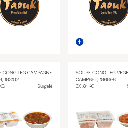
E CONG LEG CAMPAGNE
SOUPE CONG LEG VEG
, 183192
CAMPBEL, 186698
 KG
Surgelé
3X1.81 KG