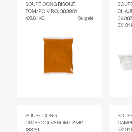
SOUPE CONG BISQUE
SOUP
TOM/POIV RO, 383981
CHAUD
4X1.81 KG
Surgelé
3908
3X1.81
SOUPE CONG
SOUP
CR/BROCO/FROM CAMP,
CAMPB
183161
3X1.81