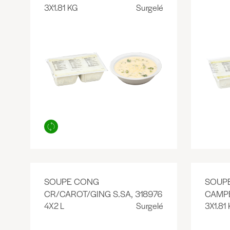
3X1.81 KG
Surgelé
SOUPE CONG
SOUP
CR/CAROT/GING S.SA, 318976
CAMPB
4X2 L
Surgelé
3X1.81