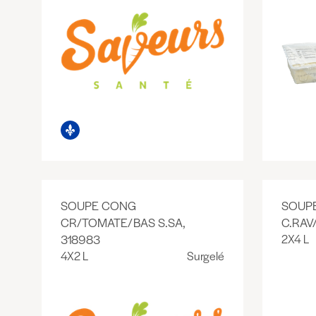
SOUPE CONG
SOUP
CR/TOMATE/BAS S.SA,
C.RAV
318983
2X4 L
4X2 L
Surgelé