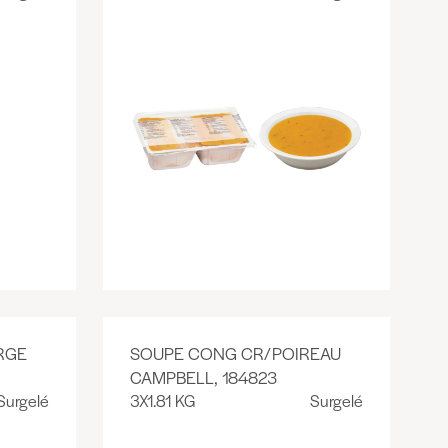
RGE
SOUPE CONG CR/POIREAU
CAMPBELL, 184823
Surgelé
3X1.81 KG
Surgelé