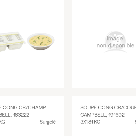
E CONG CR/CHAMP
SOUPE CONG CR/COU
ELL, 183222
CAMPBELL, 191692
 KG
Surgelé
3X1.81 KG