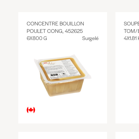
CONCENTRE BOUILLON
SOUP
POULET CONG, 452625
TOM/B
6X800 G
Surgelé
4X1.81