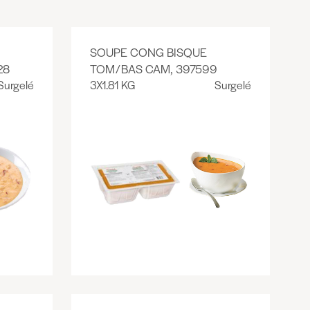
SOUPE CONG BISQUE
28
TOM/BAS CAM, 397599
Surgelé
3X1.81 KG
Surgelé