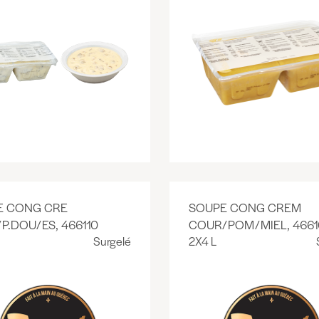
E CONG CRE
SOUPE CONG CREM
/P.DOU/ES, 466110
COUR/POM/MIEL, 4661
Surgelé
2X4 L