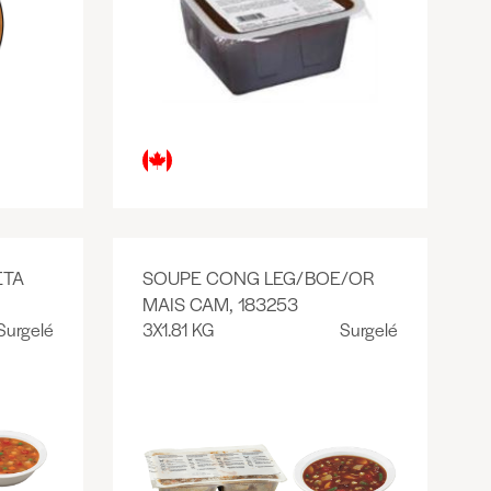
ETA
SOUPE CONG LEG/BOE/OR
MAIS CAM, 183253
Surgelé
3X1.81 KG
Surgelé