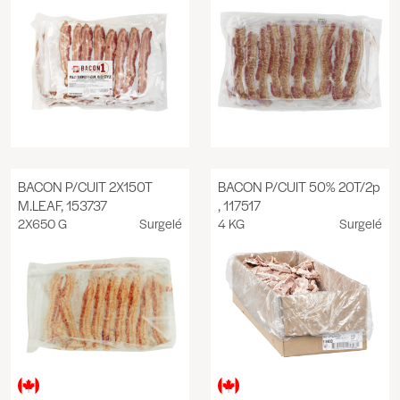
BACON P/CUIT 2X150T
BACON P/CUIT 50% 20T/2p
M.LEAF, 153737
, 117517
2X650 G
Surgelé
4 KG
Surgelé