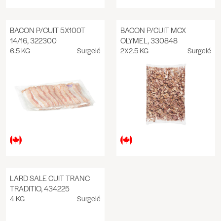
BACON P/CUIT 5X100T
BACON P/CUIT MCX
14/16, 322300
OLYMEL, 330848
6.5 KG
Surgelé
2X2.5 KG
Surgelé
LARD SALE CUIT TRANC
TRADITIO, 434225
4 KG
Surgelé