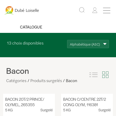
CATALOGUE
13
choix disponibles
Alphabétique (ASC)
Bacon
Catégories
Produits surgelés
Bacon
BACON 20T/2 PRINCE/
BACON C/CENTRE 22T/2
OLYMEL, 265355
CONG OLYM, 116381
5 KG
Surgelé
5 KG
Surgelé