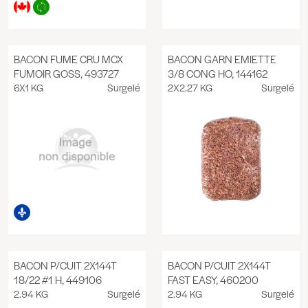
BACON FUME CRU MCX
BACON GARN EMIETTE
FUMOIR GOSS, 493727
3/8 CONG HO, 144162
6X1 KG
Surgelé
2X2.27 KG
Surgelé
BACON P/CUIT 2X144T
BACON P/CUIT 2X144T
18/22 #1 H, 449106
FAST EASY, 460200
2.94 KG
Surgelé
2.94 KG
Surgelé