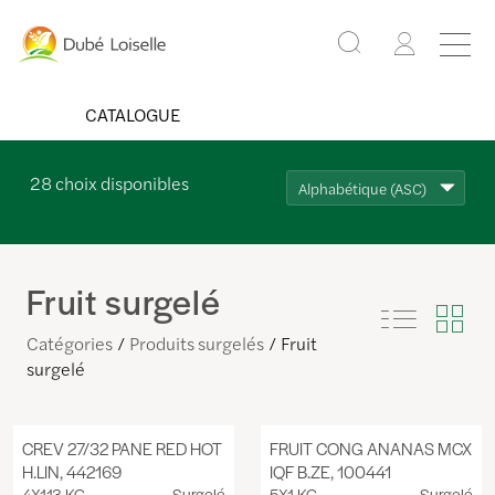
CATALOGUE
28
choix disponibles
Alphabétique (ASC)
Fruit surgelé
Catégories
Produits surgelés
Fruit
surgelé
CREV 27/32 PANE RED HOT
FRUIT CONG ANANAS MCX
H.LIN, 442169
IQF B.ZE, 100441
4X1.13 KG
Surgelé
5X1 KG
Surgelé