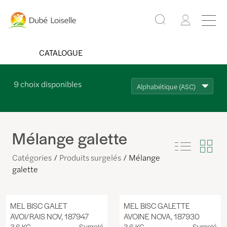
CATALOGUE
9
choix disponibles
Alphabétique (ASC)
Mélange galette
Catégories
Produits surgelés
Mélange
galette
MEL BISC GALET
MEL BISC GALETTE
AVOI/RAIS NOV, 187947
AVOINE NOVA, 187930
3.6 KG
Surgelé
3.6 KG
Surgelé