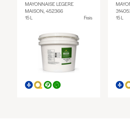
MAYONNAISE LEGERE
MAYON
MAISON, 452366
31405
15 L
Frais
15 L