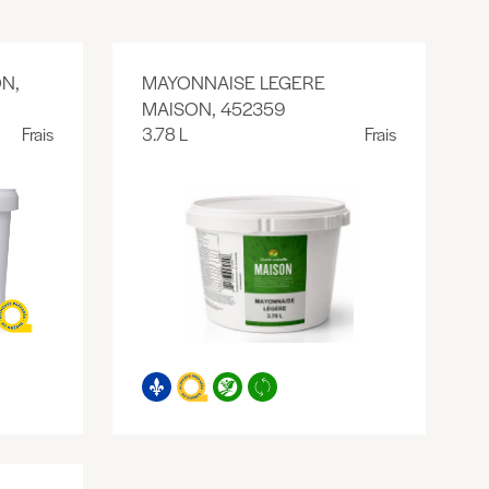
N,
MAYONNAISE LEGERE
MAISON, 452359
Frais
3.78 L
Frais