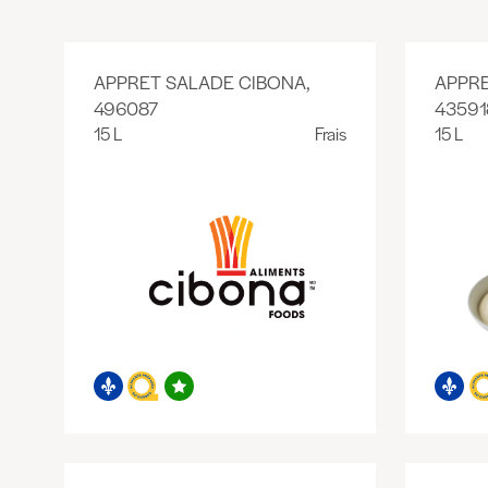
APPRET SALADE CIBONA,
APPRE
496087
43591
15 L
Frais
15 L