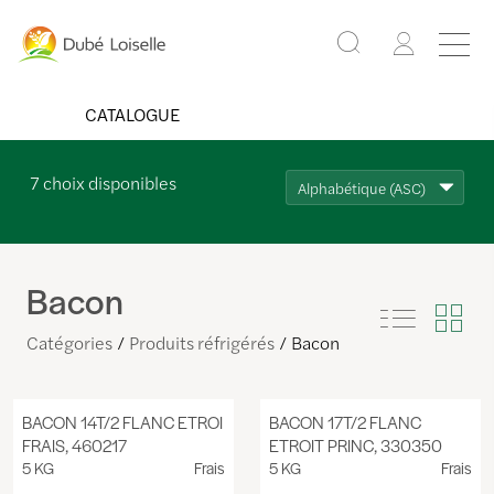
CATALOGUE
7
choix disponibles
Alphabétique (ASC)
Bacon
Catégories
Produits réfrigérés
Bacon
BACON 14T/2 FLANC ETROI
BACON 17T/2 FLANC
FRAIS, 460217
ETROIT PRINC, 330350
5 KG
Frais
5 KG
Frais