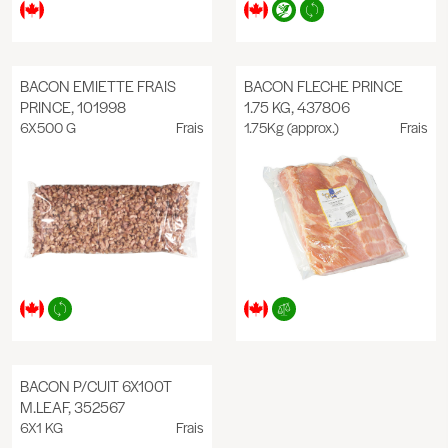
BACON EMIETTE FRAIS
BACON FLECHE PRINCE
PRINCE, 101998
1.75 KG, 437806
6X500 G
Frais
1.75Kg (approx.)
Frais
BACON P/CUIT 6X100T
M.LEAF, 352567
6X1 KG
Frais