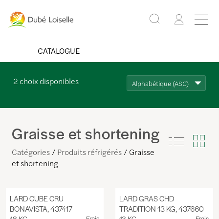
CATALOGUE
2
choix disponibles
Alphabétique (ASC)
Graisse et shortening
Catégories
Produits réfrigérés
Graisse
et shortening
LARD CUBE CRU
LARD GRAS CHD
BONAVISTA, 437417
TRADITION 13 KG, 437660
18 KG
Frais
13 KG
Frais