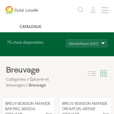
CATALOGUE
75
choix disponibles
Alphabétique (ASC)
Breuvage
Catégories
Épicerie et
breuvages
Breuvage
BREUV BOISSON AMANDE
BREUV BOISSON AMANDE
BAR PAC, 383004
ORI NATUR, 487092
12X946 ML
Sec
12X946 ML
Sec