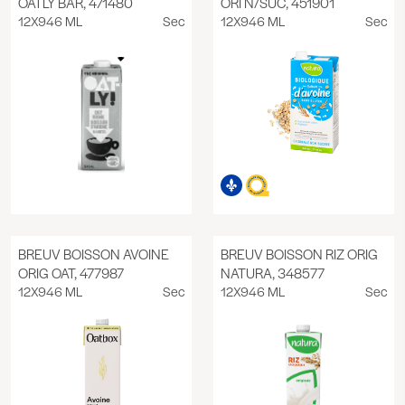
OATLY BAR, 471480
ORI N/SUC, 451901
12X946 ML
Sec
12X946 ML
Sec
BREUV BOISSON AVOINE
BREUV BOISSON RIZ ORIG
ORIG OAT, 477987
NATURA, 348577
12X946 ML
Sec
12X946 ML
Sec