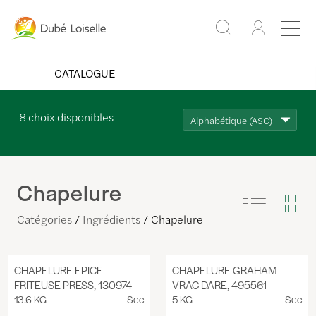
CATALOGUE
8
choix disponibles
Alphabétique (ASC)
Chapelure
Catégories
Ingrédients
Chapelure
CHAPELURE EPICE
CHAPELURE GRAHAM
FRITEUSE PRESS, 130974
VRAC DARE, 495561
13.6 KG
Sec
5 KG
Sec