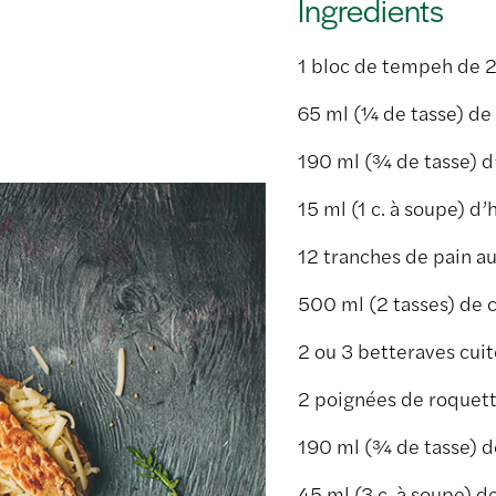
Ingredients
1 bloc de tempeh de 2
65 ml (¼ de tasse) de
190 ml (¾ de tasse) d
15 ml (1 c. à soupe) d’
12 tranches de pain au
500 ml (2 tasses) de 
2 ou 3 betteraves cui
2 poignées de roquet
190 ml (¾ de tasse) de
45 ml (3 c. à soupe) 