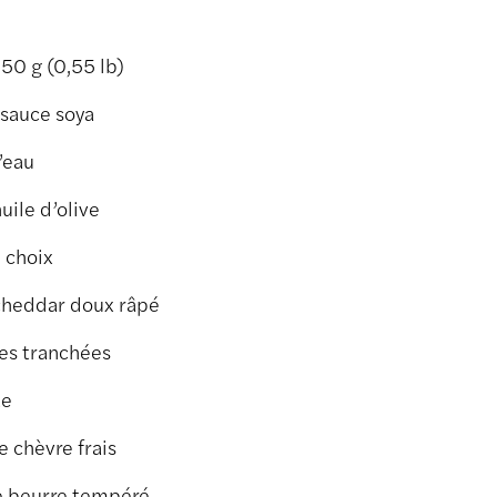
50 g (0,55 lb)
 sauce soya
’eau
huile d’olive
 choix
cheddar doux râpé
tes tranchées
te
 chèvre frais
de beurre tempéré