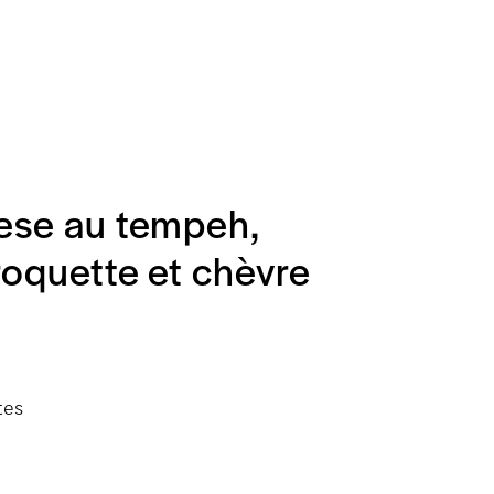
eese au tempeh,
roquette et chèvre
tes